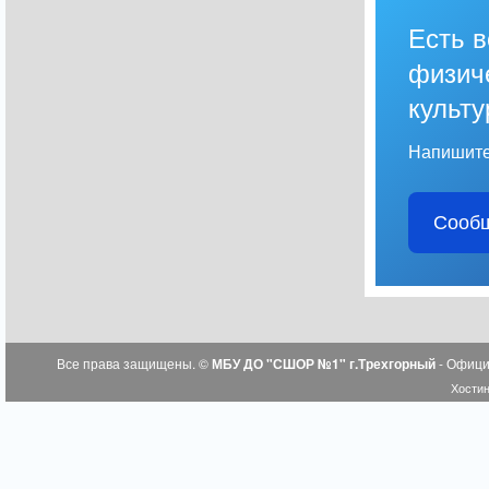
Есть 
физич
культу
Напишите
Сообщ
Все права защищены. ©
МБУ ДО "СШОР №1" г.Трехгорный
- Офици
Хостин