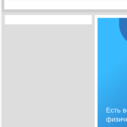
Есть 
физич