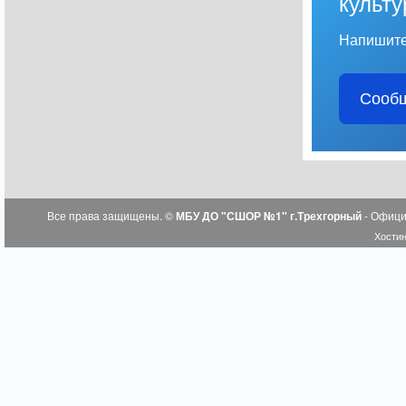
культу
Напишите
Сообщ
Все права защищены. ©
МБУ ДО "СШОР №1" г.Трехгорный
- Офици
Хостин