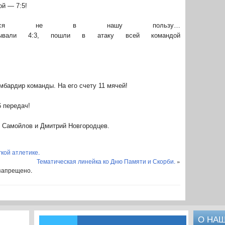
ой — 7:5!
жился не в нашу пользу…
рывали 4:3, пошли в атаку всей командой
мбардир команды. На его счету 11 мячей!
6 передач!
 Самойлов и Дмитрий Новгородцев.
кой атлетике.
Тематическая линейка ко Дню Памяти и Скорби.
»
запрещено.
О НА