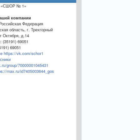
 «СШОР № 1»
нашей компании
 Российская Федерация
кая область, г. Трехгорный
т Октября, д.14
 (35191) 69051
5191) 69051
е https://vk.com/schor1
сники
ok.ru/group/70000001045431
s://max.ru/id7405003644_gos