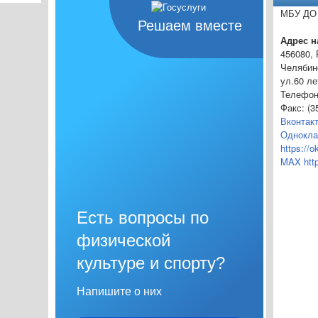
МБУ ДО
Решаем вместе
Адрес 
456080,
Челябинс
ул.60 ле
Телефон:
Факс: (3
Вконтакт
Однокла
https://
MAX http
Есть вопросы по
физической
культуре и спорту?
Напишите о них