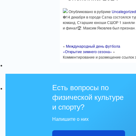
Опубликовано в рубрике
Uncategorized
⚽14 декабря в городе Сатка состоялся т
команд. Старшие юноши СШОР 1 заняли п
и финал🏆. Максим Яковлев был признан
«
Международный день футбола
«Открытие зимнего сезона»
»
Комментирование и размещение ссылок 
Есть вопросы по
физической культуре
и спорту?
Напишите о них