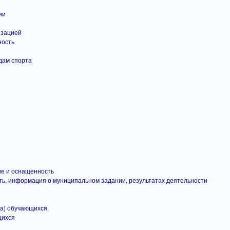
ии
изацией
ность
дам спорта
ие и оснащенность
ь, информация о муниципальном задании, результатах деятельности
да) обучающихся
щихся