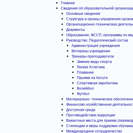
Главная
Сведения об образовательной организац
Основные сведения
Структура и органы управления орган
Организационно-техническая деятель
Документы
Образование, ФССП, программы по ви
Руководство. Педагогический состав
Администрация учреждения
Ветераны учреждения
Тренеры-преподаватели
Зимние виды спорта
Легкая Атлетика
Плавание
Прыжки на батуте
Спортивная акробатика
Волейбол
Футбол
Материально- техническое обеспечен
Финансово-хозяйственная деятельност
Доступная среда
Противодействие коррупции
Вакантные места для приема (перево
Стипендии и меры поддержки обучаю
Международное сотрудничество