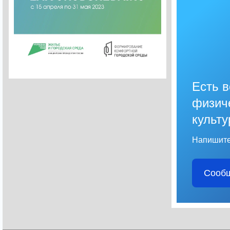
Есть 
физич
культу
Напишите
Сообщ