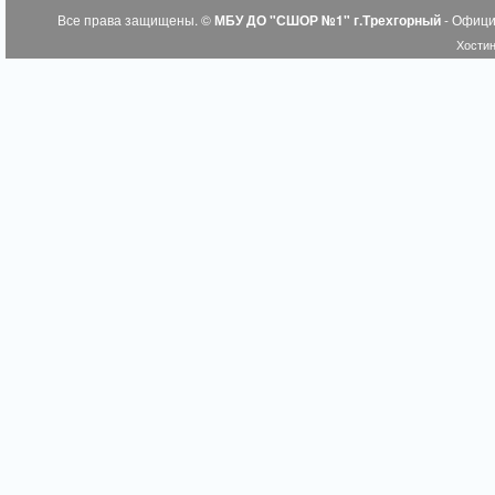
Все права защищены. ©
МБУ ДО "СШОР №1" г.Трехгорный
- Офици
Хостин