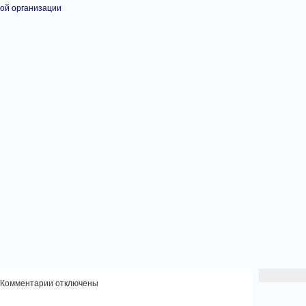
ой организации
к
Комментарии
отключены
записи
«Снежинка-2024»