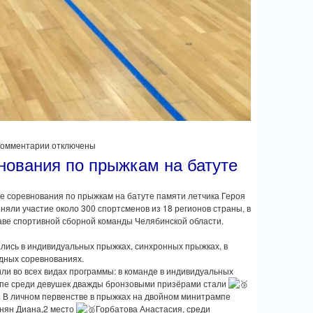
к
Комментарии
отключены
записи
нования по прыжкам на батуте
Всероссийские
соревнования
по
е соревнования по прыжкам на батуте памяти летчика Героя
прыжкам
няли участие около 300 спортсменов из 18 регионов страны, в
на
аве спортивной сборной команды Челябинской области.
батуте
лись в индивидуальных прыжках, синхронных прыжках, в
дных соревнованиях.
и во всех видах программы: в команде в индивидуальных
мпе среди девушек дважды бронзовыми призёрами стали
 В личном первенстве в прыжках на двойном минитрампе
нян Диана,2 место
Горбатова Анастасия, среди