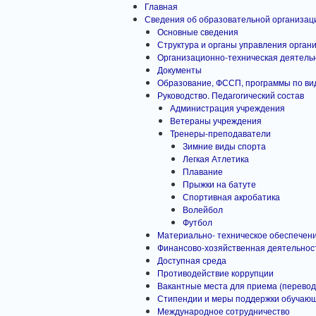
Главная
Сведения об образовательной организац
Основные сведения
Структура и органы управления орган
Организационно-техническая деятель
Документы
Образование, ФССП, программы по ви
Руководство. Педагогический состав
Администрация учреждения
Ветераны учреждения
Тренеры-преподаватели
Зимние виды спорта
Легкая Атлетика
Плавание
Прыжки на батуте
Спортивная акробатика
Волейбол
Футбол
Материально- техническое обеспечен
Финансово-хозяйственная деятельност
Доступная среда
Противодействие коррупции
Вакантные места для приема (перево
Стипендии и меры поддержки обучаю
Международное сотрудничество