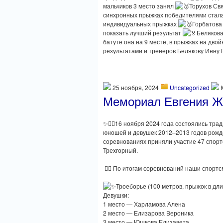
мальчиков 3 место занял
Торухов Св
синхронных прыжках победителями стал
индивидуальных прыжках
Горбатова
показать лучший результат
Белякова
батуте она на 9 месте, в прыжках на дво
результатами и тренеров Белякову Инну 
25 ноября, 2024
Uncategorized
Мемориал Евгения Ж
✨🏃‍♂️16 ноября 2024 года состоялись тр
юношей и девушек 2012–2013 годов рожд
соревнованиях приняли участие 47 спортс
Трехгорный.
🏃‍♂️ По итогам соревнований наши спор
Троеборье (100 метров, прыжок в длин
Девушки:
1 место — Харламова Алена
2 место — Елизарова Вероника
3 место — Юшкова Елизавета