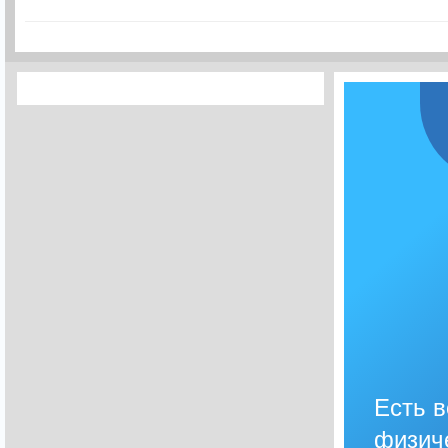
Есть 
физич