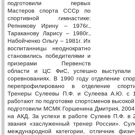
подготовили первых
Мастеров спорта СССр по
спортивной гимнастике:
Репникову Ирину – 1976г.,
Тараканову Ларису – 1980г.,
Набойченко Ольгу – 1981г. Их
воспитанницы неоднократно
становились победителями и
призерами Первенств
области и ЦС ФиС, успешно выступали 
соревнованиях. В 1990 году отделение спо
перепрофилировано в отделение спорти
Тренеры Сулеевы П.Ф. и Сулеева А.Ю. с 
работают по подготовке спортсменов высокой
подготовили МСМК Горшенина Дмитрия, 2004г
на АКД. За успехи в работе Сулеев П.Ф. в 
звания «заслуженный тренер России». Сул
международной категории, отличник физи