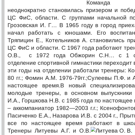
Команда дев
неоднократно становилась призером и побе
ЦС ФиС, области. С группами начальной по
Грозовская И. Г… В 1965 году в город приеха
начал работать с юношами. Его воспитан
Тряпицин Е., Котельников А. становились п
ЦС ФиС и области. С 1967 года работают трен
О.В., с 1972 года Обжорин С.Н… с 1 о
отделение спортивной гимнастики переходи
эти годы на отделении работали тренеры: Кор
80 гг.; Фомин А.М. 1976-79гг.;Сулеевы П.Ф. и 
настоящее время.В новый специализиров
молодые тренеры, в основном выпускники
И.А., Горшкова Н.В. с 1985 года по настоящее 
– аккомпаниатор 1982—2003 г.г.; Ксенофонтов
Пасиченко Е.А., Назарова И.В. с 2004 г., Прыт
все по настоящее время работают в шко
Тренеры Литуевы А.Г. и О.В.