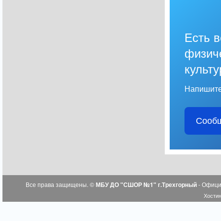
Есть 
физич
культу
Напишите
Сообщ
Все права защищены. ©
МБУ ДО "СШОР №1" г.Трехгорный
- Офици
Хостин