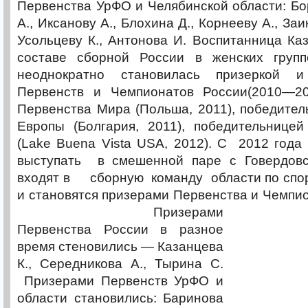
Первенства УрФО и Челябинской области: Бо
А., Иксанову А., Блохина Д., Корнееву А., Заи
Усольцеву К., Антонова И. Воспитанница Ка
составе сборной России в женских групп
неоднократно становилась призеркой и
Первенств и Чемпионатов России(2010—2012
Первенства Мира (Польша, 2011), победите
Европы (Болгария, 2011), победительнице
(Lake Buena Vista USA, 2012). С 2012 года
выступать в смешенной паре с Говердовс
входят в сборную команду области по спор
и становятся призерами Первенства и Чемпи
Призерами
Первенства России в разное
время стеновились — Казанцева
К., Середникова А., Тырина С.
Призерами Первенств УрФО и
области становились: Баринова