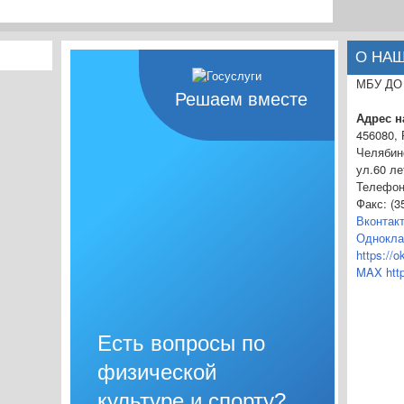
О НА
МБУ ДО
Решаем вместе
Адрес 
456080,
Челябинс
ул.60 ле
Телефон:
Факс: (3
Вконтакт
Однокла
https://
MAX http
Есть вопросы по
физической
культуре и спорту?