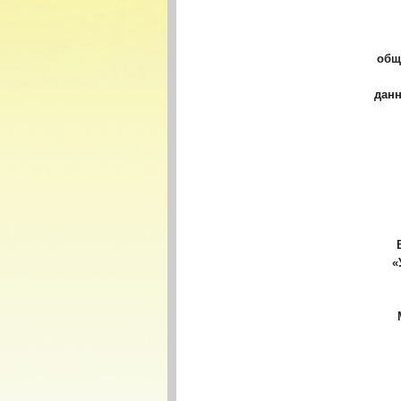
общ
дан
«