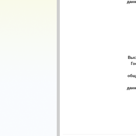
дан
Выс
Го
об
дан