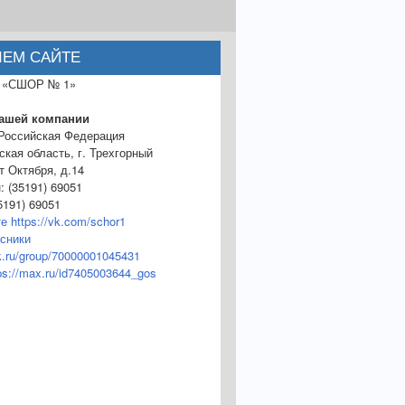
ШЕМ САЙТЕ
 «СШОР № 1»
нашей компании
 Российская Федерация
кая область, г. Трехгорный
т Октября, д.14
 (35191) 69051
5191) 69051
е https://vk.com/schor1
сники
ok.ru/group/70000001045431
s://max.ru/id7405003644_gos