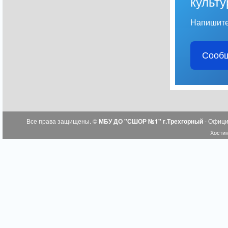
культу
Напишите
Сообщ
Все права защищены. ©
МБУ ДО "СШОР №1" г.Трехгорный
- Офици
Хостин