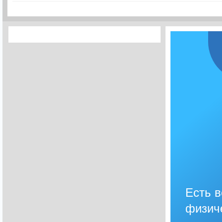
Есть 
физич